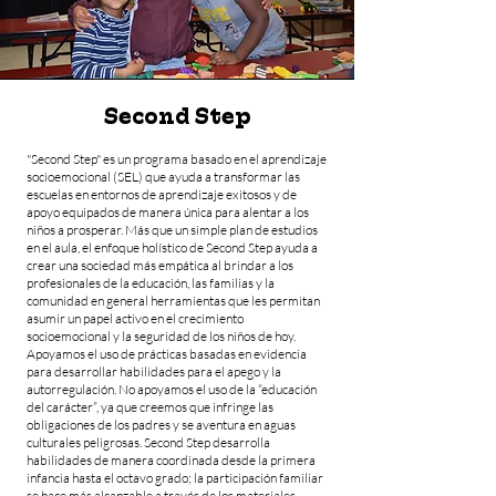
Second Step
"Second Step" es un programa basado en el aprendizaje
socioemocional (SEL) que ayuda a transformar las
escuelas en entornos de aprendizaje exitosos y de
apoyo equipados de manera única para alentar a los
niños a prosperar. Más que un simple plan de estudios
en el aula, el enfoque holístico de Second Step ayuda a
crear una sociedad más empática al brindar a los
profesionales de la educación, las familias y la
comunidad en general herramientas que les permitan
asumir un papel activo en el crecimiento
socioemocional y la seguridad de los niños de hoy.
Apoyamos el uso de prácticas basadas en evidencia
para desarrollar habilidades para el apego y la
autorregulación. No apoyamos el uso de la “educación
del carácter”, ya que creemos que infringe las
obligaciones de los padres y se aventura en aguas
culturales peligrosas. Second Step desarrolla
habilidades de manera coordinada desde la primera
infancia hasta el octavo grado; la participación familiar
se hace más alcanzable a través de los materiales