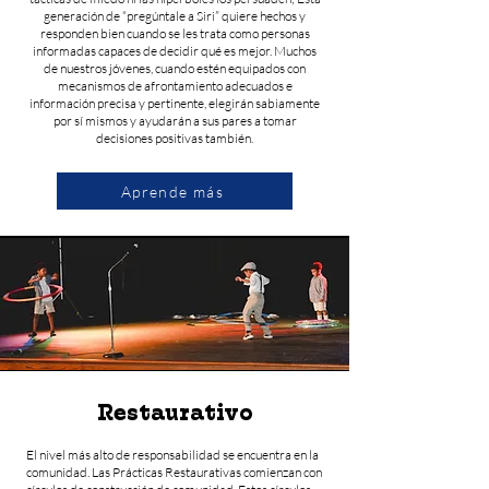
generación de “pregúntale a Siri” quiere hechos y
responden bien cuando se les trata como personas
informadas capaces de decidir qué es mejor. Muchos
de nuestros jóvenes, cuando estén equipados con
mecanismos de afrontamiento adecuados e
información precisa y pertinente, elegirán sabiamente
por sí mismos y ayudarán a sus pares a tomar
decisiones positivas también.
Aprende más
Restaurativo
El nivel más alto de responsabilidad se encuentra en la
comunidad. Las Prácticas Restaurativas comienzan con