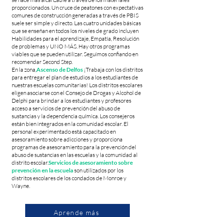
proporcionados. Un cruce de peatones con expectativas
comunes de construcción generadas a través de PBIS
suele ser simple y directo. Las cuatro unidades básicas
que se enseñan en todos los niveles de grado incluyen
Habilidades para el aprendizaje, Empatía, Resolución
de problemas y UNO MÁS. Hay otros programas
viables que se pueden utilizar. Seguimos confiando en
recomendar Second Step.
En la zona,
Ascenso de Delfos
¡Trabaja con los distritos
para entregar el plan de estudios a los estudiantes de
nuestras escuelas comunitarias! Los distritos escolares
eligen asociarse con el Consejo de Drogas y Alcohol de
Delphi para brindar a los estudiantes y profesores
acceso a servicios de prevención del abuso de
sustancias y la dependencia química. Los consejeros
están bien integrados en la comunidad escolar. El
personal experimentado está capacitado en
asesoramiento sobre adicciones y proporciona
programas de asesoramiento para la prevención del
abuso de sustancias en las escuelas y la comunidad al
distrito escolar.
Servicios de asesoramiento sobre
prevención en la escuela
son utilizados por los
distritos escolares de los condados de Monroe y
Wayne.
Aprende más