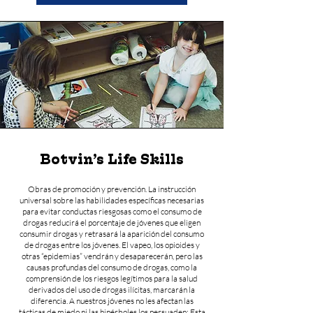
Botvin’s Life Skills
Obras de promoción y prevención. La instrucción
universal sobre las habilidades específicas necesarias
para evitar conductas riesgosas como el consumo de
drogas reducirá el porcentaje de jóvenes que eligen
consumir drogas y retrasará la aparición del consumo
de drogas entre los jóvenes. El vapeo, los opioides y
otras “epidemias” vendrán y desaparecerán, pero las
causas profundas del consumo de drogas, como la
comprensión de los riesgos legítimos para la salud
derivados del uso de drogas ilícitas, marcarán la
diferencia. A nuestros jóvenes no les afectan las
tácticas de miedo ni las hipérboles los persuaden; Esta