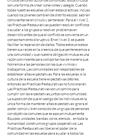
círculos de construcción de comunidad. Estos círculos
son una forma de crear conexiones y apegos. Cuando
todas nuestras escuelas utilicen estas prácticas, incluso
cuando los jóvenes cambien de distrito escolar, sabrán
cómo sentarse en círculo y pertenecer. Para el Nivel 2,
las Prácticas Restaurativas pueden resolver conflictos
o ayudar a los grupos a resolver problemas en
desarrollo antes de que el conflicto se convierta en un
comportamiento disruptivo. En el Nivel 3, se puede
facilitar la reparación de daños. Todos estos procesos
tienen sus raíces en la creencia de que pertenecemos a
una comunidad y que nuestra obligación mutua es una
razón convincente para comportarnos de manera que
honremos a las personas con las que vivimos y
trabajamos. Las comunidades son responsables de
establecer altas expectativas. Para las escuelas, si la
cultura de la escuela tiene expectativas débiles,
entonces las Prácticas Restaurativas no funcionarán.
Las Prácticas Restaurativas son un camino para
cumplir con las expectativas juntos como comunidad.
La suposición de que el castigo de los individuos es la
única forma de mantener altas expectativas ignora el
poder común y bien conocido de un grupo de personas
con objetivos comunes que se apoyan mutuamente.
Equipos, unidades, bandas, coros, elencos… en toda la
humanidad, construimos grupos cooperativos. Las
Prácticas Restaurativas liberan el poder de la
comunidad en las escuelas para ayudar a todos los